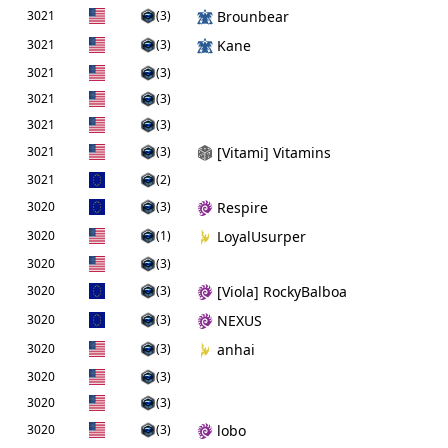
3021
(3)
Brounbear
3021
(3)
Kane
3021
(3)
3021
(3)
3021
(3)
3021
(3)
[Vitami] Vitamins
3021
(2)
3020
(3)
Respire
3020
(1)
LoyalUsurper
3020
(3)
3020
(3)
[Viola] RockyBalboa
3020
(3)
NEXUS
3020
(3)
anhai
3020
(3)
3020
(3)
3020
(3)
lobo