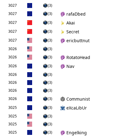
3027
(3)
3027
(3)
rafaDbed
3027
(3)
Akai
3027
(3)
Secret
3027
(3)
ericbuttnut
3026
(3)
3026
(3)
RotatoHead
3026
(3)
Nav
3026
(3)
3026
(3)
3026
(3)
3026
(3)
Communist
3025
(3)
eXcaLibUr
3025
(3)
3025
(3)
3025
(3)
Engelking