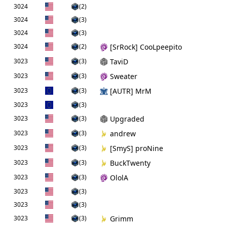
3024
(2)
3024
(3)
3024
(3)
3024
(2)
[SrRock] CooLpeepito
3023
(3)
TaviD
3023
(3)
Sweater
3023
(3)
[AUTR] MrM
3023
(3)
3023
(3)
Upgraded
3023
(3)
andrew
3023
(3)
[SmyS] proNine
3023
(3)
BuckTwenty
3023
(3)
OlolA
3023
(3)
3023
(3)
3023
(3)
Grimm