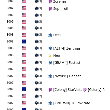
3009
(3)
Zoremn
3009
(3)
Sephiroth
3009
(3)
3009
(3)
3008
(3)
3008
(3)
Deez
3008
(3)
3008
(3)
[ALTF4] Zenthias
3008
(3)
Neo
3008
(3)
[GRAM4] Fastest
3007
(3)
3007
(3)
[Nexus1] Dabeef
3007
(3)
3007
(3)
[Colony] StarVeiter
[Colony] Pro
3007
(2)
3007
(3)
[KRKTWN] Triumvirate
3007
(3)