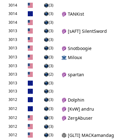
3014
(3)
3014
(3)
TANKist
3014
(3)
3013
(3)
[sAFT] SilentSword
3013
(3)
3013
(3)
Snotboogie
3013
(3)
Miloux
3013
(3)
3013
(2)
spartan
3013
(3)
3013
(3)
3012
(3)
Dolphin
3012
(3)
[KvW] andru
3012
(3)
ZergAbuser
3012
(3)
3012
(3)
[GLTI] MACKamandag