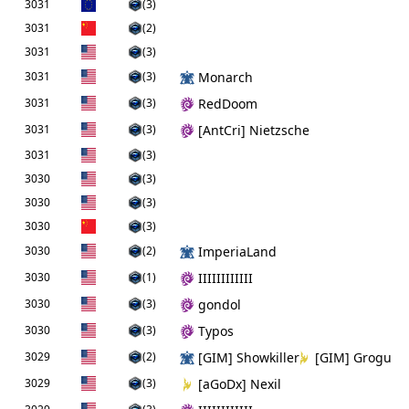
3031
(3)
3031
(2)
3031
(3)
3031
(3)
Monarch
3031
(3)
RedDoom
3031
(3)
[AntCri] Nietzsche
3031
(3)
3030
(3)
3030
(3)
3030
(3)
3030
(2)
ImperiaLand
3030
(1)
IIIIIIIIIIII
3030
(3)
gondol
3030
(3)
Typos
3029
(2)
[GIM] Showkiller
[GIM] Grogu
3029
(3)
[aGoDx] Nexil