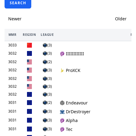
SEARCH
Newer
Older
MMR
REGION
LEAGUE
PL
3033
(3)
3032
(3)
IIIIIIIIIIII
3032
(2)
3032
(3)
ProXCK
3032
(3)
3032
(3)
3032
(3)
3031
(2)
Endeavour
3031
(3)
DrDestroyer
3031
(3)
Alpha
3031
(3)
Tec