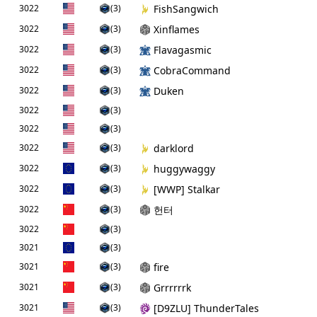
3022
(3)
FishSangwich
3022
(3)
Xinflames
3022
(3)
Flavagasmic
3022
(3)
CobraCommand
3022
(3)
Duken
3022
(3)
3022
(3)
3022
(3)
darklord
3022
(3)
huggywaggy
3022
(3)
[WWP] Stalkar
3022
(3)
헌터
3022
(3)
3021
(3)
3021
(3)
fire
3021
(3)
Grrrrrrk
3021
(3)
[D9ZLU] ThunderTales