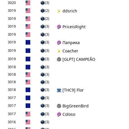
3020
(3)
3019
(2)
ddsrich
3019
(2)
3019
(3)
PriceisRight
3019
(3)
3019
(3)
Паприка
3019
(3)
Coacher
3019
(3)
[GLPT] CAMPEÃO
3018
(3)
3018
(3)
3018
(3)
3018
(3)
[THC9] Flor
3017
(3)
3017
(3)
BigGreenBird
3017
(3)
Coloso
3016
(3)