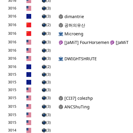
3016
(3)
3016
(3)
3016
(3)
dimantrie
3016
(2)
공허의유산
3016
(3)
Microeng
3016
(3)
[JaMiT] FourHorsemen
[JaMiT] 
3016
(3)
3016
(3)
DWIGHTSHRUTE
3016
(2)
3015
(3)
3015
(3)
3015
(3)
3015
(3)
[CI37] colezhp
3015
(3)
ANCShuTing
3015
(3)
3015
(3)
3014
(3)