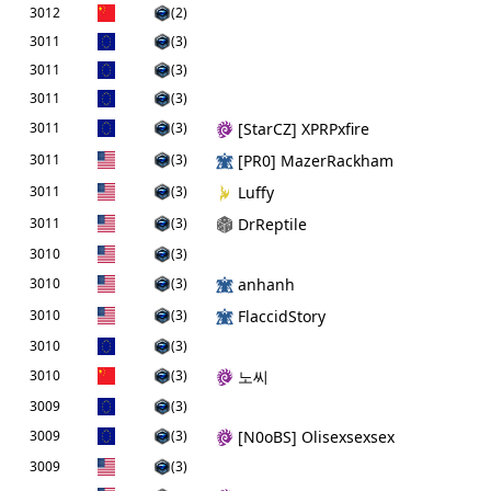
3012
(2)
3011
(3)
3011
(3)
3011
(3)
3011
(3)
[StarCZ] XPRPxfire
3011
(3)
[PR0] MazerRackham
3011
(3)
Luffy
3011
(3)
DrReptile
3010
(3)
3010
(3)
anhanh
3010
(3)
FlaccidStory
3010
(3)
3010
(3)
노씨
3009
(3)
3009
(3)
[N0oBS] Olisexsexsex
3009
(3)